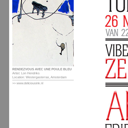
RENDEZVOUS AVEC UNE POULE BLEU
Artist: Lon Hendriks
Location: Westergasterras, Amsterdam
>> www.deliciousink.nl