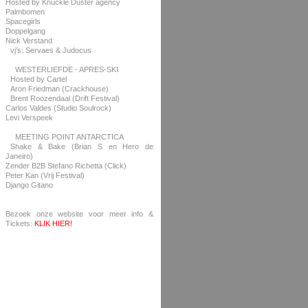
Hosted by Knuckle Duster agency
Palmbomen
Spacegirls
Doppelgang
Nick Verstand
vj’s: Servaes & Judocus
WESTERLIEFDE - APRES-SKI
Hosted by Cartel
Aron Friedman (Crackhouse)
Brent Roozendaal (Drift Festival)
Carlos Valdes (Studio Soulrock)
Levi Verspeek
MEETING POINT ANTARCTICA
Shake & Bake (Brian S en Hero de
Janeiro)
Zender B2B Stefano Richetta (Click)
Peter Kan (Vrij Festival)
Django Gitano
Bezoek onze website voor meer info &
Tickets:
KLIK HIER!