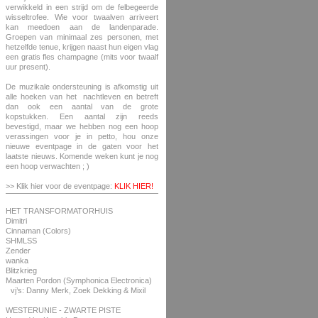
verwikkeld in een strijd om de felbegeerde
wisseltrofee. Wie voor twaalven arriveert
kan meedoen aan de landenparade.
Groepen van minimaal zes personen, met
hetzelfde tenue, krijgen naast hun eigen vlag
een gratis fles champagne (mits voor twaalf
uur present).
De muzikale ondersteuning is afkomstig uit
alle hoeken van het nachtleven en betreft
dan ook een aantal van de grote
kopstukken. Een aantal zijn reeds
bevestigd, maar we hebben nog een hoop
verassingen voor je in petto, hou onze
nieuwe eventpage in de gaten voor het
laatste nieuws. Komende weken kunt je nog
een hoop verwachten ; )
>> Klik hier voor de eventpage:
KLIK HIER!
HET TRANSFORMATORHUIS
Dimitri
Cinnaman (Colors)
SHMLSS
Zender
wanka
Blitzkrieg
Maarten Pordon (Symphonica Electronica)
vj’s: Danny Merk, Zoek Dekking & Mixil
WESTERUNIE - ZWARTE PISTE