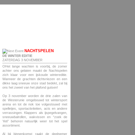
NACHTSPELEN
DE WINTER EDITIE
ZATERDAG 3 NOVEMBER
OHet lange wachten is voorbij, de zomer
achter ons gelaten maakt de Nachtspelen
zich klaar voor een ijskoude wintereditie.
Wanneer de grachten dichtvriezen en een
dikke laag sneeuw onze stad bedekt, zal bij
ons het zweet van het plafond gutsen!
Op 3 november worden de drie zalen van
de Westerunie omgebouwd tot wintersport
arena en tot de nok toe volgestouwd met
spelletjes, sportactiviteiten, acts en andere
verrassingen. Klappers als ijspegelvangen,
sneeuwbalrollen, wakvissen en “zoek de
Yeti” behoren natuurlijk weer tot het spel
assortiment.
Al bij binnenkomst raakt de deelnemer