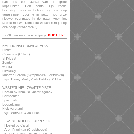
dan ook een aantal van de grote
kopstukken. Een aantal zijn reeds
bevestigd, maar we hebben nog een hoop
verassingen voor je in petto, hou onze
nieuwe eventpage in de gaten voor het
laatste nieuws. Komende weken kunt je nog
een hoop verwachten ; )
>> Klik hier voor de eventpage:
KLIK HIER!
HET TRANSFORMATORHUIS
Dimitri
Cinnaman (Colors)
SHMLSS
Zender
wanka
Blitzkrieg
Maarten Pordon (Symphonica Electronica)
vj’s: Danny Merk, Zoek Dekking & Mixil
WESTERUNIE - ZWARTE PISTE
Hosted by Knuckle Duster agency
Palmbomen
Spacegirls
Doppelgang
Nick Verstand
vj’s: Servaes & Judocus
WESTERLIEFDE - APRES-SKI
Hosted by Cartel
Aron Friedman (Crackhouse)
Brent Roozendaal (Drift Festival)