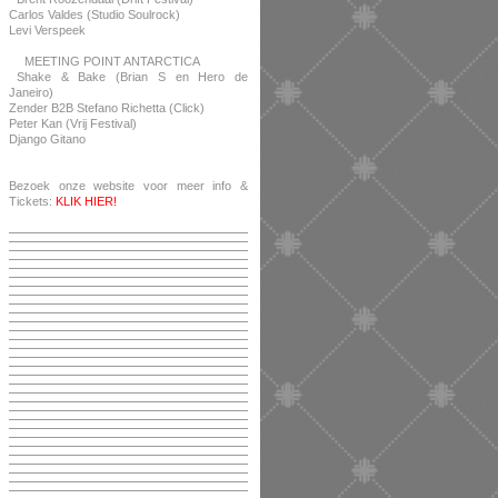
Carlos Valdes (Studio Soulrock)
Levi Verspeek
MEETING POINT ANTARCTICA
Shake & Bake (Brian S en Hero de
Janeiro)
Zender B2B Stefano Richetta (Click)
Peter Kan (Vrij Festival)
Django Gitano
Bezoek onze website voor meer info &
Tickets:
KLIK HIER!