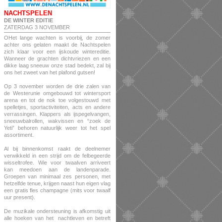
NACHTSPELEN
DE WINTER EDITIE
ZATERDAG 3 NOVEMBER
OHet lange wachten is voorbij, de zomer
achter ons gelaten maakt de Nachtspelen
zich klaar voor een ijskoude wintereditie.
Wanneer de grachten dichtvriezen en een
dikke laag sneeuw onze stad bedekt, zal bij
ons het zweet van het plafond gutsen!
Op 3 november worden de drie zalen van
de Westerunie omgebouwd tot wintersport
arena en tot de nok toe volgestouwd met
spelletjes, sportactiviteiten, acts en andere
verrassingen. Klappers als ijspegelvangen,
sneeuwbalrollen, wakvissen en “zoek de
Yeti” behoren natuurlijk weer tot het spel
assortiment.
Al bij binnenkomst raakt de deelnemer
verwikkeld in een strijd om de felbegeerde
wisseltrofee. Wie voor twaalven arriveert
kan meedoen aan de landenparade.
Groepen van minimaal zes personen, met
hetzelfde tenue, krijgen naast hun eigen vlag
een gratis fles champagne (mits voor twaalf
uur present).
De muzikale ondersteuning is afkomstig uit
alle hoeken van het nachtleven en betreft