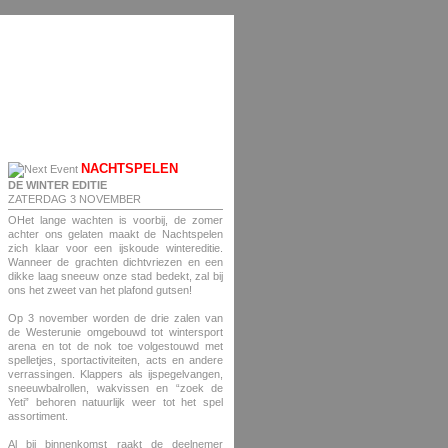
NACHTSPELEN
DE WINTER EDITIE
ZATERDAG 3 NOVEMBER
OHet lange wachten is voorbij, de zomer
achter ons gelaten maakt de Nachtspelen
zich klaar voor een ijskoude wintereditie.
Wanneer de grachten dichtvriezen en een
dikke laag sneeuw onze stad bedekt, zal bij
ons het zweet van het plafond gutsen!
Op 3 november worden de drie zalen van
de Westerunie omgebouwd tot wintersport
arena en tot de nok toe volgestouwd met
spelletjes, sportactiviteiten, acts en andere
verrassingen. Klappers als ijspegelvangen,
sneeuwbalrollen, wakvissen en “zoek de
Yeti” behoren natuurlijk weer tot het spel
assortiment.
Al bij binnenkomst raakt de deelnemer