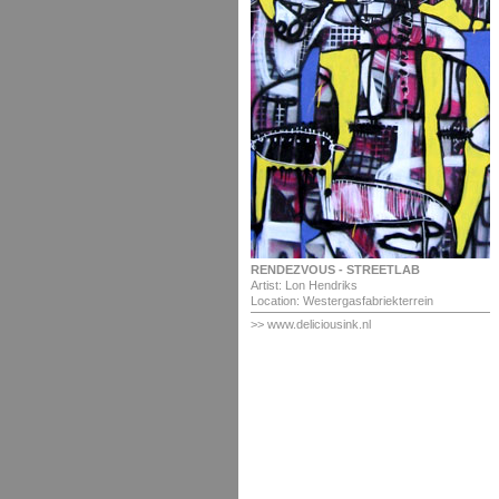
RENDEZVOUS - STREETLAB
Artist: Lon Hendriks
Location: Westergasfabriekterrein
>> www.deliciousink.nl