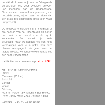
verwikkeld in een strijd om de felbegeerde
wisseltrofee. Wie voor twaalven arriveert
kan meedoen aan de landenparade.
Groepen van minimaal zes personen, met
hetzelfde tenue, krijgen naast hun eigen vlag
een gratis fles champagne (mits voor twaalf
uur present).
De muzikale ondersteuning is afkomstig uit
alle hoeken van het nachtleven en betreft
dan ook een aantal van de grote
kopstukken. Een aantal zijn reeds
bevestigd, maar we hebben nog een hoop
verassingen voor je in petto, hou onze
nieuwe eventpage in de gaten voor het
laatste nieuws. Komende weken kunt je nog
een hoop verwachten ; )
>> Klik hier voor de eventpage:
KLIK HIER!
HET TRANSFORMATORHUIS
Dimitri
Cinnaman (Colors)
SHMLSS
Zender
wanka
Blitzkrieg
Maarten Pordon (Symphonica Electronica)
vj’s: Danny Merk, Zoek Dekking & Mixil
WESTERUNIE - ZWARTE PISTE