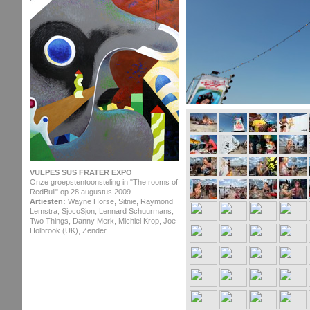
VULPES SUS FRATER EXPO
Onze groepstentoonsteling in "The rooms of
RedBull" op 28 augustus 2009
Artiesten:
Wayne Horse, Sitnie, Raymond
Lemstra, SjocoSjon, Lennard Schuurmans,
Two Things, Danny Merk, Michiel Krop, Joe
Holbrook (UK), Zender