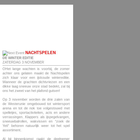
NACHTSPELEN
DE WINTER EDITIE
ZATERDAG 3 NOVEMBER
OHet lange wachten is voorbij, de zomer
achter ons gelaten maakt de Nachtspelen
zich klaar voor een ijskoude wintereditie.
Wanneer de grachten dichtvriezen en een
dikke laag sneeuw onze stad bedekt, zal bij
ons het zweet van het plafond gutsen!
Op 3 november worden de drie zalen van
de Westerunie omgebouwd tot wintersport
arena en tot de nok toe volgestouwd met
spelletjes, sportactiviteiten, acts en andere
verrassingen. Klappers als ijspegelvangen,
sneeuwbalrollen, wakvissen en “zoek de
Yeti” behoren natuurlijk weer tot het spel
assortiment.
Al bij binnenkomst raakt de deelnemer