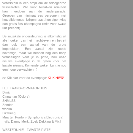
verwikkeld in een strijd om de felbegeerde
wisseltrofee. Wie voor twaalven arriveert
kan meedoen aan de landenparade.
Groepen van minimaal zes personen, met
hetzelfde tenue, krijgen naast hun eigen vlag
een gratis fles champagne (mits voor twaalf
uur present).
De muzikale ondersteuning is afkomstig uit
alle hoeken van het nachtleven en betreft
dan ook een aantal van de grote
kopstukken. Een aantal zijn reeds
bevestigd, maar we hebben nog een hoop
verassingen voor je in petto, hou onze
nieuwe eventpage in de gaten voor het
laatste nieuws. Komende weken kunt je nog
een hoop verwachten ; )
>> Klik hier voor de eventpage:
KLIK HIER!
HET TRANSFORMATORHUIS
Dimitri
Cinnaman (Colors)
SHMLSS
Zender
wanka
Blitzkrieg
Maarten Pordon (Symphonica Electronica)
vj’s: Danny Merk, Zoek Dekking & Mixil
WESTERUNIE - ZWARTE PISTE