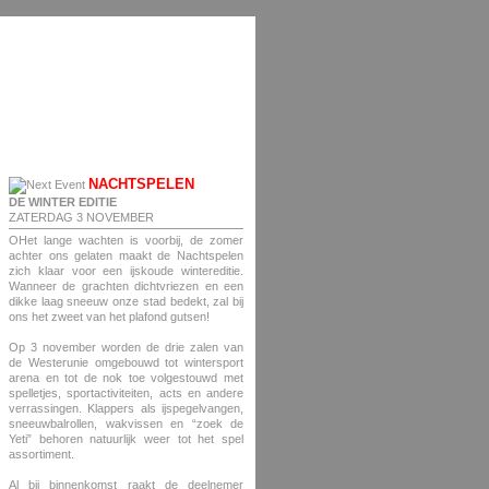
NACHTSPELEN
DE WINTER EDITIE
ZATERDAG 3 NOVEMBER
OHet lange wachten is voorbij, de zomer
achter ons gelaten maakt de Nachtspelen
zich klaar voor een ijskoude wintereditie.
Wanneer de grachten dichtvriezen en een
dikke laag sneeuw onze stad bedekt, zal bij
ons het zweet van het plafond gutsen!
Op 3 november worden de drie zalen van
de Westerunie omgebouwd tot wintersport
arena en tot de nok toe volgestouwd met
spelletjes, sportactiviteiten, acts en andere
verrassingen. Klappers als ijspegelvangen,
sneeuwbalrollen, wakvissen en “zoek de
Yeti” behoren natuurlijk weer tot het spel
assortiment.
Al bij binnenkomst raakt de deelnemer