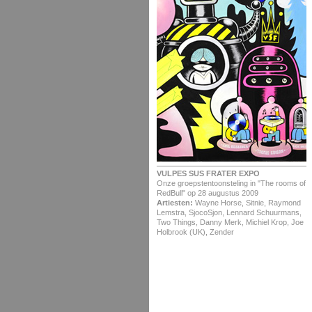
VULPES SUS FRATER EXPO
Onze groepstentoonsteling in "The rooms of
RedBull" op 28 augustus 2009
Artiesten:
Wayne Horse, Sitnie, Raymond
Lemstra, SjocoSjon, Lennard Schuurmans,
Two Things, Danny Merk, Michiel Krop, Joe
Holbrook (UK), Zender