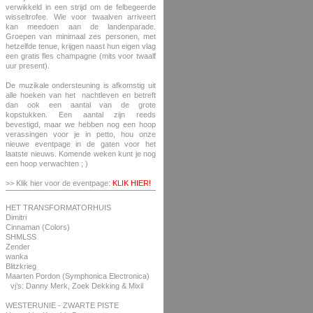
verwikkeld in een strijd om de felbegeerde
wisseltrofee. Wie voor twaalven arriveert
kan meedoen aan de landenparade.
Groepen van minimaal zes personen, met
hetzelfde tenue, krijgen naast hun eigen vlag
een gratis fles champagne (mits voor twaalf
uur present).
De muzikale ondersteuning is afkomstig uit
alle hoeken van het nachtleven en betreft
dan ook een aantal van de grote
kopstukken. Een aantal zijn reeds
bevestigd, maar we hebben nog een hoop
verassingen voor je in petto, hou onze
nieuwe eventpage in de gaten voor het
laatste nieuws. Komende weken kunt je nog
een hoop verwachten ; )
>> Klik hier voor de eventpage:
KLIK HIER!
HET TRANSFORMATORHUIS
Dimitri
Cinnaman (Colors)
SHMLSS
Zender
wanka
Blitzkrieg
Maarten Pordon (Symphonica Electronica)
vj’s: Danny Merk, Zoek Dekking & Mixil
WESTERUNIE - ZWARTE PISTE