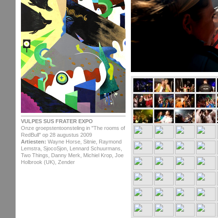
VULPES SUS FRATER EXPO
Onze groepstentoonsteling in "The rooms of
RedBull" op 28 augustus 2009
Artiesten:
Wayne Horse, Sitnie, Raymond
Lemstra, SjocoSjon, Lennard Schuurmans,
Two Things, Danny Merk, Michiel Krop, Joe
Holbrook (UK), Zender