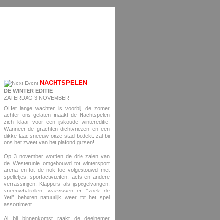
NACHTSPELEN
DE WINTER EDITIE
ZATERDAG 3 NOVEMBER
OHet lange wachten is voorbij, de zomer
achter ons gelaten maakt de Nachtspelen
zich klaar voor een ijskoude wintereditie.
Wanneer de grachten dichtvriezen en een
dikke laag sneeuw onze stad bedekt, zal bij
ons het zweet van het plafond gutsen!
Op 3 november worden de drie zalen van
de Westerunie omgebouwd tot wintersport
arena en tot de nok toe volgestouwd met
spelletjes, sportactiviteiten, acts en andere
verrassingen. Klappers als ijspegelvangen,
sneeuwbalrollen, wakvissen en “zoek de
Yeti” behoren natuurlijk weer tot het spel
assortiment.
Al bij binnenkomst raakt de deelnemer