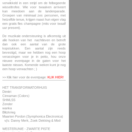
verwikkeld in een strijd om de felbegeerde
wisseltrofee. Wie voor twaalven arriveert
kan meedoen aan de landenparade.
Groepen van minimaal zes personen, met
hetzelfde tenue, krijgen naast hun eigen vlag
een gratis fles champagne (mits voor twaalf
uur present).
De muzikale ondersteuning is afkomstig uit
alle hoeken van het nachtleven en betreft
dan ook een aantal van de grote
kopstukken. Een aantal zijn reeds
bevestigd, maar we hebben nog een hoop
verassingen voor je in petto, hou onze
nieuwe eventpage in de gaten voor het
laatste nieuws. Komende weken kunt je nog
een hoop verwachten ; )
>> Klik hier voor de eventpage:
KLIK HIER!
HET TRANSFORMATORHUIS
Dimitri
Cinnaman (Colors)
SHMLSS
Zender
wanka
Blitzkrieg
Maarten Pordon (Symphonica Electronica)
vj’s: Danny Merk, Zoek Dekking & Mixil
WESTERUNIE - ZWARTE PISTE