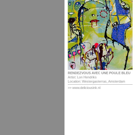
RENDEZVOUS AVEC UNE POULE BLEU
Artist: Lon Hendriks
Location: Westergasterras, Amsterdam
>> www.deliciousink.nl