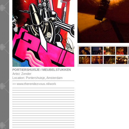
PORTIERSHUISJE / MEUBELSTUKKEN
Artist: Zender
Location: Portiershuisje, Amsterdam
>>
www.therendezvous.nl/work