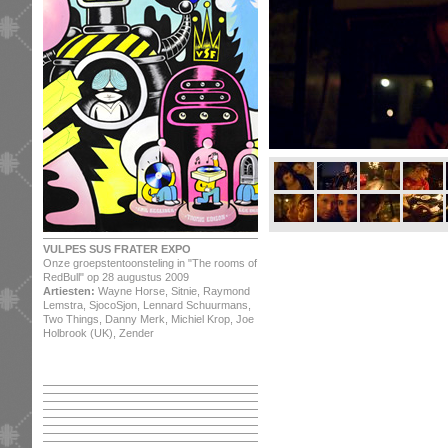
VULPES SUS FRATER EXPO
Onze groepstentoonsteling in "The rooms of
RedBull" op 28 augustus 2009
Artiesten:
Wayne Horse, Sitnie, Raymond
Lemstra, SjocoSjon, Lennard Schuurmans,
Two Things, Danny Merk, Michiel Krop, Joe
Holbrook (UK), Zender