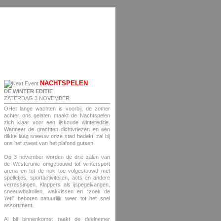
NACHTSPELEN
DE WINTER EDITIE
ZATERDAG 3 NOVEMBER
OHet lange wachten is voorbij, de zomer
achter ons gelaten maakt de Nachtspelen
zich klaar voor een ijskoude wintereditie.
Wanneer de grachten dichtvriezen en een
dikke laag sneeuw onze stad bedekt, zal bij
ons het zweet van het plafond gutsen!
Op 3 november worden de drie zalen van
de Westerunie omgebouwd tot wintersport
arena en tot de nok toe volgestouwd met
spelletjes, sportactiviteiten, acts en andere
verrassingen. Klappers als ijspegelvangen,
sneeuwbalrollen, wakvissen en “zoek de
Yeti” behoren natuurlijk weer tot het spel
assortiment.
Al bij binnenkomst raakt de deelnemer