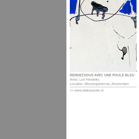
RENDEZVOUS AVEC UNE POULE BLEU
Artist: Lon Hendriks
Location: Westergasterras, Amsterdam
>> www.deliciousink.nl