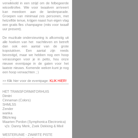
verwikkeld in een strijd om de felbegeerde
wisseltrofee. Wie voor twaalven arriveert
kan meedoen aan de landenparade.
Groepen van minimaal zes personen, met
hetzelfde tenue, krijgen naast hun eigen vlag
een gratis fles champagne (mits voor twaalf
uur present).
De muzikale ondersteuning is afkomstig uit
alle hoeken van het nachtleven en betreft
dan ook een aantal van de grote
kopstukken. Een aantal zijn reeds
bevestigd, maar we hebben nog een hoop
verassingen voor je in petto, hou onze
nieuwe eventpage in de gaten voor het
laatste nieuws. Komende weken kunt je nog
een hoop verwachten ; )
>> Klik hier voor de eventpage:
KLIK HIER!
HET TRANSFORMATORHUIS
Dimitri
Cinnaman (Colors)
SHMLSS
Zender
wanka
Blitzkrieg
Maarten Pordon (Symphonica Electronica)
vj’s: Danny Merk, Zoek Dekking & Mixil
WESTERUNIE - ZWARTE PISTE