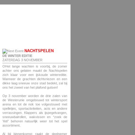
NACHTSPELEN
DE WINTER EDITIE
ZATERDAG 3 NOVEMBER
OHet lange wachten is voorbij, de zomer
achter ons gelaten maakt de Nachtspelen
zich klaar voor een ijskoude wintereditie.
Wanneer de grachten dichtvriezen en een
dikke laag sneeuw onze stad bedekt, zal bij
ons het zweet van het plafond gutsen!
Op 3 november worden de drie zalen van
de Westerunie omgebouwd tot wintersport
arena en tot de nok toe volgestouwd met
spelletjes, sportactiviteiten, acts en andere
verrassingen. Klappers als ijspegelvangen,
sneeuwbalrollen, wakvissen en “zoek de
Yeti” behoren natuurlijk weer tot het spel
assortiment.
Al bij binnenkomst raakt de deelnemer