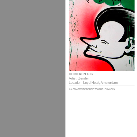
HEINEKEN GIG
Artist: Zender
Location: Loyd Hotel, Amsterdam
>>
www.therendezvous.nl/work