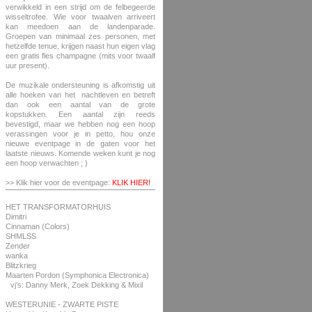
verwikkeld in een strijd om de felbegeerde
wisseltrofee. Wie voor twaalven arriveert
kan meedoen aan de landenparade.
Groepen van minimaal zes personen, met
hetzelfde tenue, krijgen naast hun eigen vlag
een gratis fles champagne (mits voor twaalf
uur present).
De muzikale ondersteuning is afkomstig uit
alle hoeken van het nachtleven en betreft
dan ook een aantal van de grote
kopstukken. Een aantal zijn reeds
bevestigd, maar we hebben nog een hoop
verassingen voor je in petto, hou onze
nieuwe eventpage in de gaten voor het
laatste nieuws. Komende weken kunt je nog
een hoop verwachten ; )
>> Klik hier voor de eventpage:
KLIK HIER!
HET TRANSFORMATORHUIS
Dimitri
Cinnaman (Colors)
SHMLSS
Zender
wanka
Blitzkrieg
Maarten Pordon (Symphonica Electronica)
vj’s: Danny Merk, Zoek Dekking & Mixil
WESTERUNIE - ZWARTE PISTE