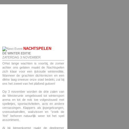
NACHTSPELEN
DE WINTER EDITIE
ZATERDAG 3 NOVEMBER
OHet lange wachten is voorbij, de zomer
achter ons gelaten maakt de Nachtspelen
zich klaar voor een ijskoude wintereditie.
Wanneer de grachten dichtvriezen en een
dikke laag sneeuw onze stad bedekt, zal bij
ons het zweet van het plafond gutsen!
Op 3 november worden de drie zalen van
de Westerunie omgebouwd tot wintersport
arena en tot de nok toe volgestouwd met
spelletjes, sportactiviteiten, acts en andere
verrassingen. Klappers als ijspegelvangen,
sneeuwbalrollen, wakvissen en “zoek de
Yeti” behoren natuurlijk weer tot het spel
assortiment.
Al bij binnenkomst raakt de deelnemer