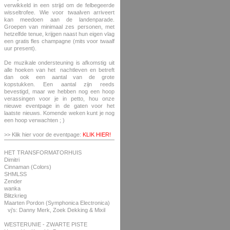
verwikkeld in een strijd om de felbegeerde
wisseltrofee. Wie voor twaalven arriveert
kan meedoen aan de landenparade.
Groepen van minimaal zes personen, met
hetzelfde tenue, krijgen naast hun eigen vlag
een gratis fles champagne (mits voor twaalf
uur present).
De muzikale ondersteuning is afkomstig uit
alle hoeken van het nachtleven en betreft
dan ook een aantal van de grote
kopstukken. Een aantal zijn reeds
bevestigd, maar we hebben nog een hoop
verassingen voor je in petto, hou onze
nieuwe eventpage in de gaten voor het
laatste nieuws. Komende weken kunt je nog
een hoop verwachten ; )
>> Klik hier voor de eventpage:
KLIK HIER!
HET TRANSFORMATORHUIS
Dimitri
Cinnaman (Colors)
SHMLSS
Zender
wanka
Blitzkrieg
Maarten Pordon (Symphonica Electronica)
vj’s: Danny Merk, Zoek Dekking & Mixil
WESTERUNIE - ZWARTE PISTE