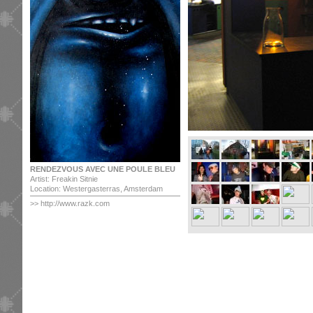
RENDEZVOUS AVEC UNE POULE BLEU
Artist: Freakin Sitnie
Location: Westergasterras, Amsterdam
>>
http://www.razk.com