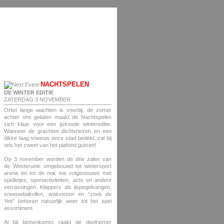
NACHTSPELEN
DE WINTER EDITIE
ZATERDAG 3 NOVEMBER
OHet lange wachten is voorbij, de zomer
achter ons gelaten maakt de Nachtspelen
zich klaar voor een ijskoude wintereditie.
Wanneer de grachten dichtvriezen en een
dikke laag sneeuw onze stad bedekt, zal bij
ons het zweet van het plafond gutsen!
Op 3 november worden de drie zalen van
de Westerunie omgebouwd tot wintersport
arena en tot de nok toe volgestouwd met
spelletjes, sportactiviteiten, acts en andere
verrassingen. Klappers als ijspegelvangen,
sneeuwbalrollen, wakvissen en “zoek de
Yeti” behoren natuurlijk weer tot het spel
assortiment.
Al bij binnenkomst raakt de deelnemer