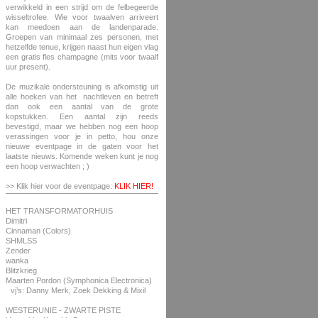
verwikkeld in een strijd om de felbegeerde
wisseltrofee. Wie voor twaalven arriveert
kan meedoen aan de landenparade.
Groepen van minimaal zes personen, met
hetzelfde tenue, krijgen naast hun eigen vlag
een gratis fles champagne (mits voor twaalf
uur present).
De muzikale ondersteuning is afkomstig uit
alle hoeken van het nachtleven en betreft
dan ook een aantal van de grote
kopstukken. Een aantal zijn reeds
bevestigd, maar we hebben nog een hoop
verassingen voor je in petto, hou onze
nieuwe eventpage in de gaten voor het
laatste nieuws. Komende weken kunt je nog
een hoop verwachten ; )
>> Klik hier voor de eventpage:
KLIK HIER!
HET TRANSFORMATORHUIS
Dimitri
Cinnaman (Colors)
SHMLSS
Zender
wanka
Blitzkrieg
Maarten Pordon (Symphonica Electronica)
vj’s: Danny Merk, Zoek Dekking & Mixil
WESTERUNIE - ZWARTE PISTE