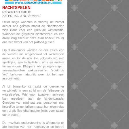
NACHTSPELEN
DE WINTER EDITIE
ZATERDAG 3 NOVEMBER
OHet lange wachten is voorbij, de zomer
achter ons gelaten maakt de Nachtspelen
zich klaar voor een ijskoude wintereditie.
Wanneer de grachten dichtvriezen en een
dikke laag sneeuw onze stad bedekt, zal bij
ons het zweet van het plafond gutsen!
Op 3 november worden de drie zalen van
de Westerunie omgebouwd tot wintersport
arena en tot de nok toe volgestouwd met
spelletjes, sportactiviteiten, acts en andere
verrassingen. Klappers als ijspegelvangen,
sneeuwbalrollen, wakvissen en “zoek de
Yeti” behoren natuurlijk weer tot het spel
assortiment.
Al bij binnenkomst raakt de deelnemer
verwikkeld in een strijd om de felbegeerde
wisseltrofee. Wie voor twaalven arriveert
kan meedoen aan de landenparade.
Groepen van minimaal zes personen, met
hetzelfde tenue, krijgen naast hun eigen vlag
een gratis fles champagne (mits voor twaalf
uur present).
De muzikale ondersteuning is afkomstig uit
alle hoeken van het nachtleven en betreft