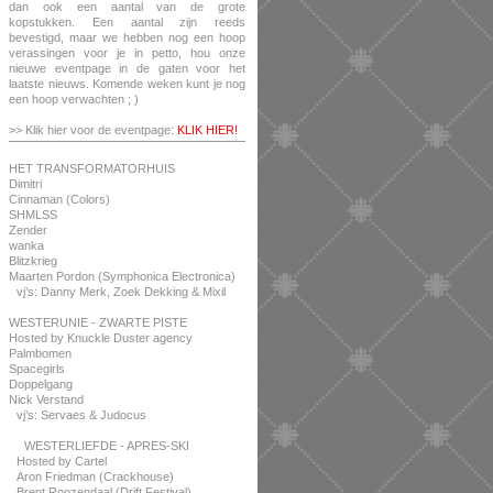
dan ook een aantal van de grote
kopstukken. Een aantal zijn reeds
bevestigd, maar we hebben nog een hoop
verassingen voor je in petto, hou onze
nieuwe eventpage in de gaten voor het
laatste nieuws. Komende weken kunt je nog
een hoop verwachten ; )
>> Klik hier voor de eventpage:
KLIK HIER!
HET TRANSFORMATORHUIS
Dimitri
Cinnaman (Colors)
SHMLSS
Zender
wanka
Blitzkrieg
Maarten Pordon (Symphonica Electronica)
vj’s: Danny Merk, Zoek Dekking & Mixil
WESTERUNIE - ZWARTE PISTE
Hosted by Knuckle Duster agency
Palmbomen
Spacegirls
Doppelgang
Nick Verstand
vj’s: Servaes & Judocus
WESTERLIEFDE - APRES-SKI
Hosted by Cartel
Aron Friedman (Crackhouse)
Brent Roozendaal (Drift Festival)