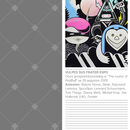
VULPES SUS FRATER EXPO
Onze groepstentoonsteling in "The rooms of
RedBull" op 28 augustus 2009
Artiesten:
Wayne Horse, Sitnie, Raymond
Lemstra, SjocoSjon, Lennard Schuurmans,
Two Things, Danny Merk, Michiel Krop, Joe
Holbrook (UK), Zender