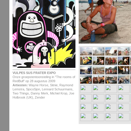
VULPES SUS FRATER EXPO
Onze groepstentoonsteling in "The rooms of
RedBull" op 28 augustus 2009
Artiesten:
Wayne Horse, Sitnie, Raymond
Lemstra, SjocoSjon, Lennard Schuurmans,
Two Things, Danny Merk, Michiel Krop, Joe
Holbrook (UK), Zender