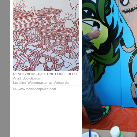
RENDEZVOUS AVEC UNE POULE BLEU
Artist: Bob Gibson
Location: Westergasterras, Amsterdam
>>
www.thelondonpolice.com