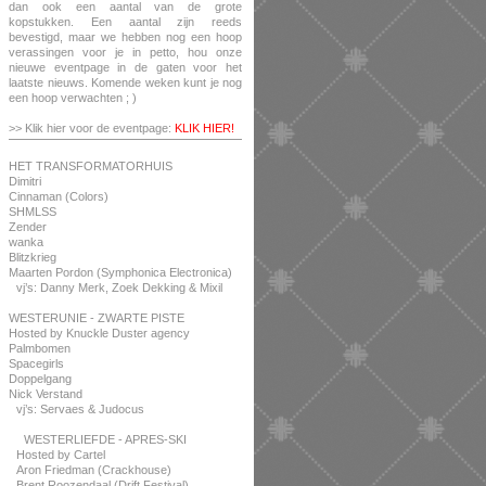
dan ook een aantal van de grote
kopstukken. Een aantal zijn reeds
bevestigd, maar we hebben nog een hoop
verassingen voor je in petto, hou onze
nieuwe eventpage in de gaten voor het
laatste nieuws. Komende weken kunt je nog
een hoop verwachten ; )
>> Klik hier voor de eventpage:
KLIK HIER!
HET TRANSFORMATORHUIS
Dimitri
Cinnaman (Colors)
SHMLSS
Zender
wanka
Blitzkrieg
Maarten Pordon (Symphonica Electronica)
vj’s: Danny Merk, Zoek Dekking & Mixil
WESTERUNIE - ZWARTE PISTE
Hosted by Knuckle Duster agency
Palmbomen
Spacegirls
Doppelgang
Nick Verstand
vj’s: Servaes & Judocus
WESTERLIEFDE - APRES-SKI
Hosted by Cartel
Aron Friedman (Crackhouse)
Brent Roozendaal (Drift Festival)