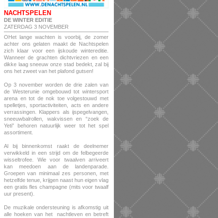
NACHTSPELEN
DE WINTER EDITIE
ZATERDAG 3 NOVEMBER
OHet lange wachten is voorbij, de zomer
achter ons gelaten maakt de Nachtspelen
zich klaar voor een ijskoude wintereditie.
Wanneer de grachten dichtvriezen en een
dikke laag sneeuw onze stad bedekt, zal bij
ons het zweet van het plafond gutsen!
Op 3 november worden de drie zalen van
de Westerunie omgebouwd tot wintersport
arena en tot de nok toe volgestouwd met
spelletjes, sportactiviteiten, acts en andere
verrassingen. Klappers als ijspegelvangen,
sneeuwbalrollen, wakvissen en “zoek de
Yeti” behoren natuurlijk weer tot het spel
assortiment.
Al bij binnenkomst raakt de deelnemer
verwikkeld in een strijd om de felbegeerde
wisseltrofee. Wie voor twaalven arriveert
kan meedoen aan de landenparade.
Groepen van minimaal zes personen, met
hetzelfde tenue, krijgen naast hun eigen vlag
een gratis fles champagne (mits voor twaalf
uur present).
De muzikale ondersteuning is afkomstig uit
alle hoeken van het nachtleven en betreft